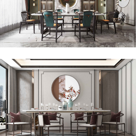
Type
Space
Fronter
Figure
About
Parnter