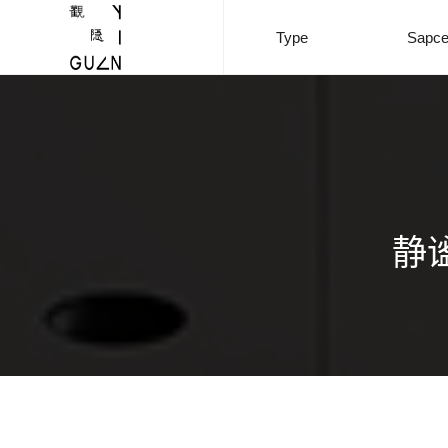
Type
Sapc
静