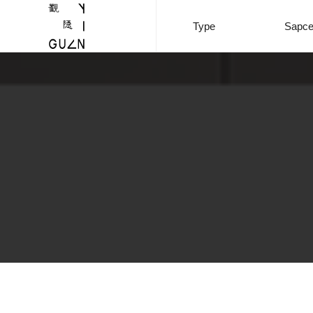
Type
Sapc